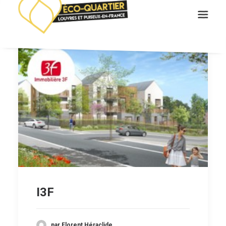
VILLES ET LOCALISATION
ÉCO-QUARTIER
LES 3 QUARTIERS
LES RÉSIDENCES
ACTUALITÉS
I3F
par Florent Héraclide