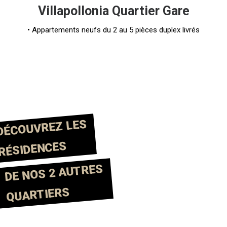
Villapollonia Quartier Gare
• Appartements neufs du 2 au 5 pièces duplex livrés
DÉCOUVREZ LES
RÉSIDENCES
DE NOS 2 AUTRES
QUARTIERS