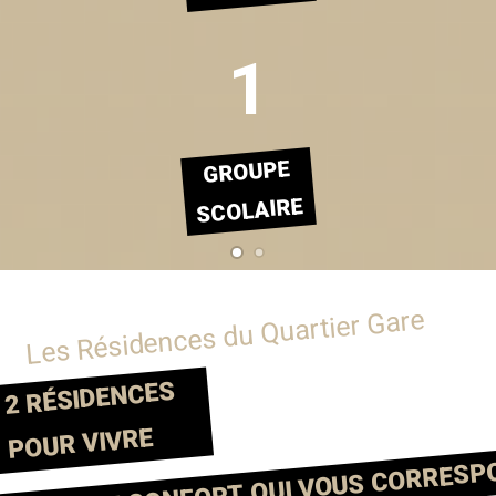
1
GROUPE
SCOLAIRE
Les Résidences du Quartier Gare
2 RÉSIDENCES
POUR VIVRE
LE CONFORT QUI VOUS CORRESP